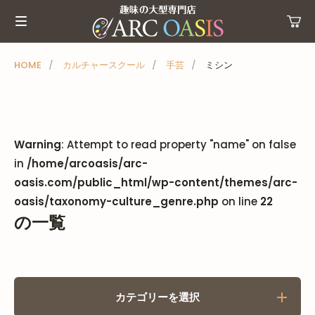
メ
ニ
ュ
ー
HOME
カルチャースクール
手芸
ミシン
を
ス
キ
ッ
Warning
: Attempt to read property "name" on false
プ
in
/home/arcoasis/arc-
oasis.com/public_html/wp-content/themes/arc-
oasis/taxonomy-culture_genre.php
on line
22
の一覧
カテゴリーを選択