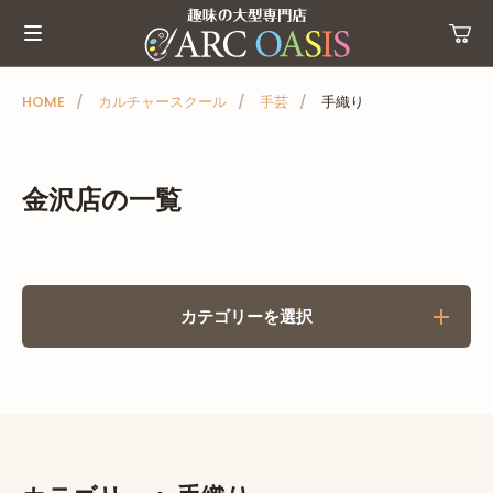
メ
ニ
ュ
ー
HOME
カルチャースクール
手芸
手織り
を
ス
キ
金沢店の一覧
ッ
プ
カテゴリーを選択