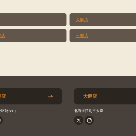
大麻店
井店
三郷店
潟店
大麻店
央区姥ヶ山
北海道江別市大麻