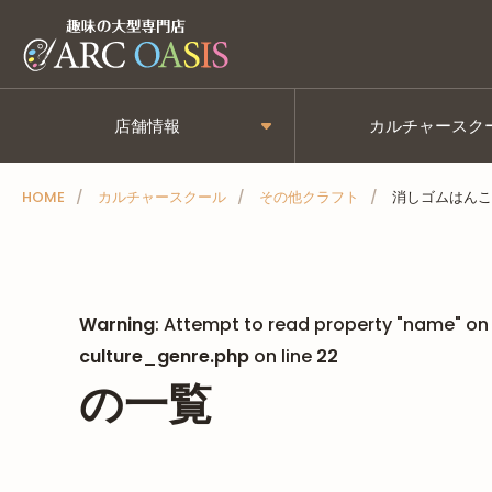
メ
ニ
ュ
ー
店舗情報
カルチャースク
を
ス
HOME
カルチャースクール
その他クラフト
消しゴムはんこ
キ
ッ
プ
Warning
: Attempt to read property "name" on 
culture_genre.php
on line
22
の一覧