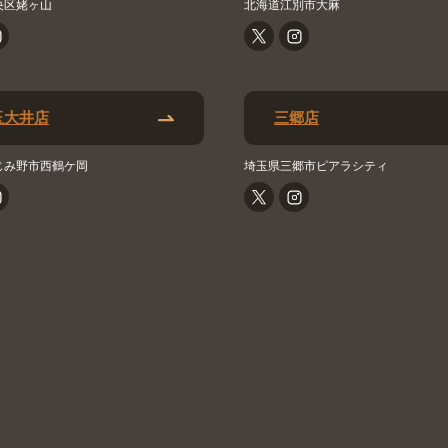
央区姥ヶ山
北海道江別市大麻
玉大井店
三郷店
じみ野市西鶴ケ岡
埼玉県三郷市ピアラシティ