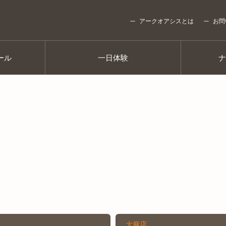
アークオアシスとは
お問
ール
一日体験
大麻店