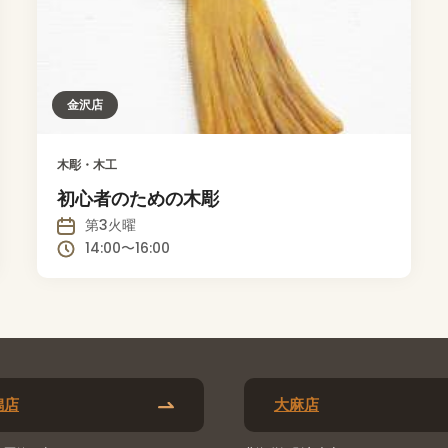
金沢店
木彫・木工
初心者のための木彫
第3火曜
14:00〜16:00
潟店
大麻店