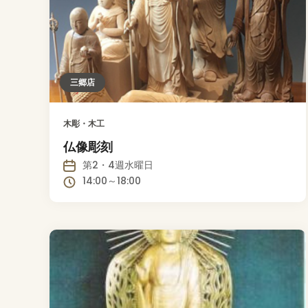
三郷店
木彫・木工
仏像彫刻
第2・4週水曜日
14:00～18:00