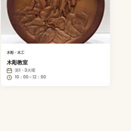
木彫・木工
木彫教室
第1・3火曜
10：00～12：00