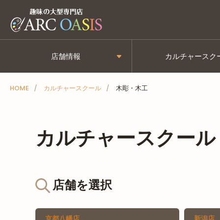
メ
ニ
ュ
ー
店舗情報
カルチャースク
を
ス
HOME
カルチャースクール
木彫・木工
キ
ッ
プ
カルチャースクール
店舗を選択
京都八幡店
新潟店