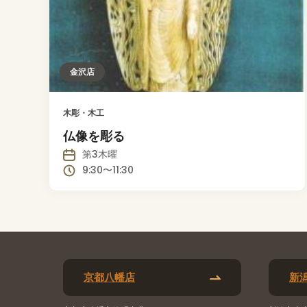
金沢店
木彫・木工
仏像を彫る
第3木曜
9:30〜11:30
京都八幡店
新