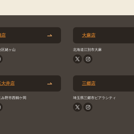
潟店
大麻店
央区姥ヶ山
北海道江別市大麻
玉大井店
三郷店
じみ野市西鶴ケ岡
埼玉県三郷市ピアラシティ