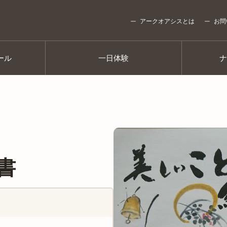
アークオアシスとは
お問
ール
一日体験
書