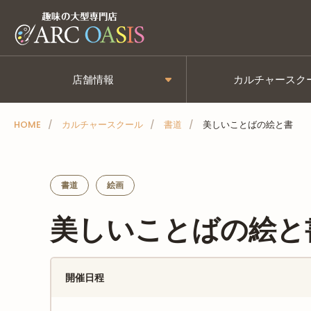
メ
ニ
ュ
ー
店舗情報
カルチャースク
を
ス
HOME
カルチャースクール
書道
美しいことばの絵と書
キ
ッ
プ
書道
絵画
美しいことばの絵と
開催日程