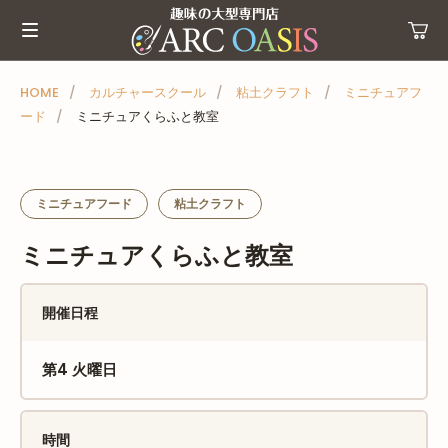
メ
ニ
ュ
ー
HOME
カルチャースクール
粘土クラフト
ミニチュアフ
ード
ミニチュアくらふと教室
を
ス
キ
ッ
ミニチュアフード
粘土クラフト
プ
ミニチュアくらふと教室
開催日程
第4 火曜日
時間