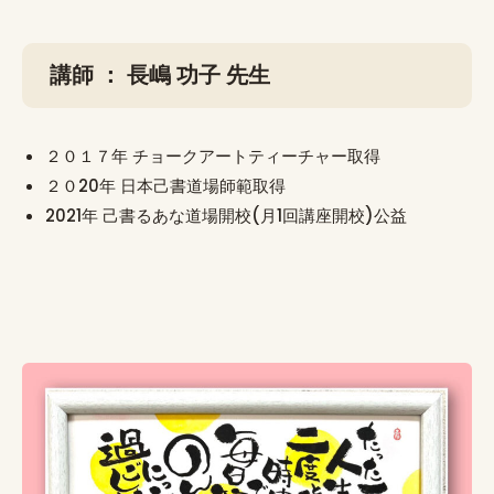
講師 ： 長嶋 功子 先生
２０１７年 チョークアートティーチャー取得
２０20年 日本己書道場師範取得
2021年 己書るあな道場開校(月1回講座開校)公益