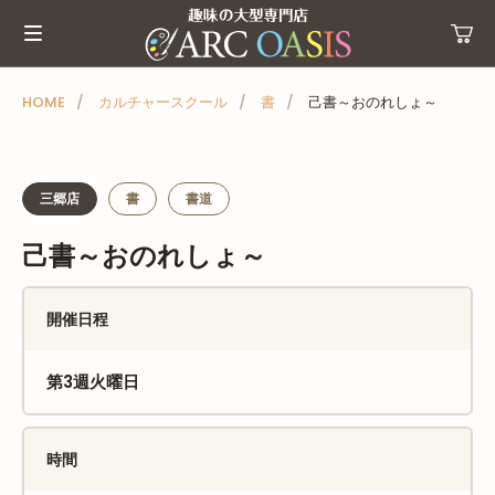
メ
ニ
ュ
ー
HOME
カルチャースクール
書
己書～おのれしょ～
を
ス
キ
三郷店
書
書道
ッ
己書～おのれしょ～
プ
開催日程
第3週火曜日
時間