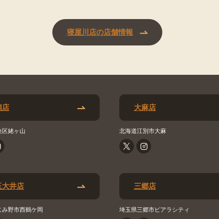
寝屋川店の店舗情報
潟店
大麻店
央区姥ヶ山
北海道江別市大麻
玉大井店
三郷店
じみ野市西鶴ケ岡
埼玉県三郷市ピアラシティ