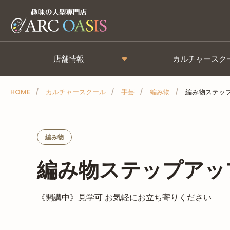
メ
ニ
ュ
ー
店舗情報
カルチャースク
を
ス
HOME
カルチャースクール
手芸
編み物
編み物ステッ
キ
ッ
プ
編み物
編み物ステップアッ
《開講中》見学可 お気軽にお立ち寄りください