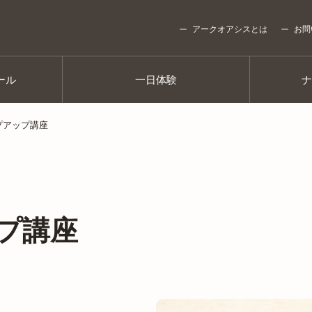
アークオアシスとは
お問
ール
一日体験
プアップ講座
プ講座