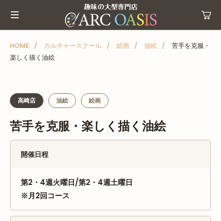
メ
ニ
ュ
ー
HOME
カルチャースクール
絵画
油絵
苦手を克服・
楽しく描く油絵
を
ス
キ
ッ
高崎店
油絵
絵画
プ
苦手を克服・楽しく描く油絵
開催日程
第2・4週火曜日/第2・4週土曜日
※月2回コース