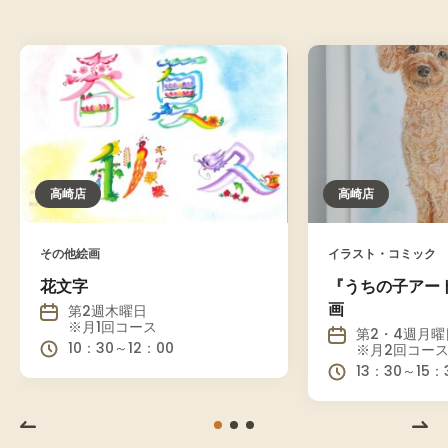
高崎店
高崎店
その他絵画
イラスト・コミック
花文字
『うちの子アー
画
第2週木曜日
※月1回コース
第2・4週月曜
10：30～12：00
※月2回コー
13：30～15：