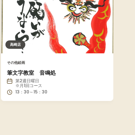
高崎店
その他絵画
筆文字教室 音鳴処
第2週日曜日
※月1回コース
13：30～15：30