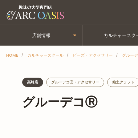
メ
ニ
ュ
ー
店舗情報
カルチャースク
を
ス
HOME
カルチャースクール
ビーズ・アクセサリー
グルーデ
キ
ッ
プ
高崎店
グルーデコⓇ・アクセサリー
粘土クラフト
グルーデコⓇ