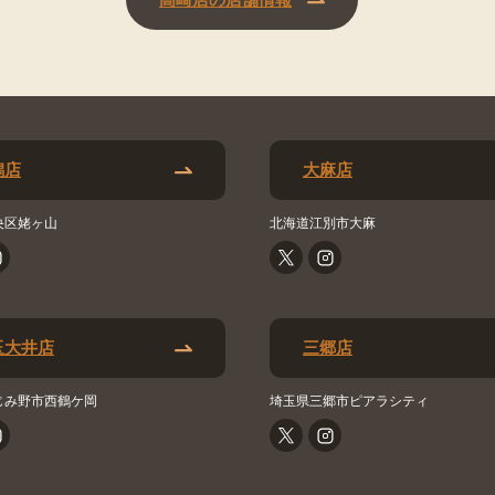
潟店
大麻店
央区姥ヶ山
北海道江別市大麻
玉大井店
三郷店
じみ野市西鶴ケ岡
埼玉県三郷市ピアラシティ