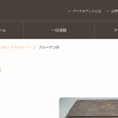
アークオアシスとは
お問
ール
一日体験
コⓇ・アクセサリー
グルーデコⓇ