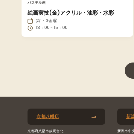
パステル画
絵画実技(金)アクリル・油彩・水彩
第1・3金曜
13：00～15：00
京都八幡店
新
京都府八幡市欽明台北
新潟市中