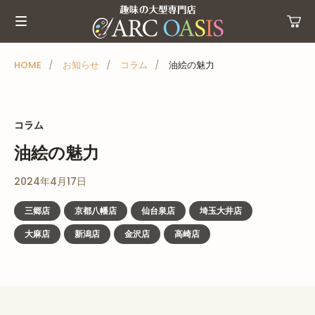
メ
ニ
ュ
ー
HOME
お知らせ
コラム
油絵の魅力
を
ス
キ
コラム
ッ
油絵の魅力
プ
2024年4月17日
三郷店
京都八幡店
仙台泉店
埼玉大井店
大麻店
新潟店
金沢店
高崎店