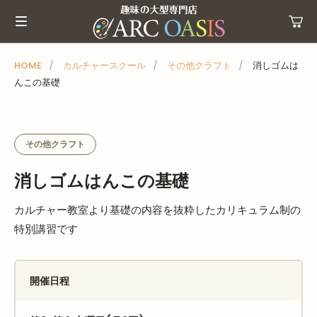
メ
ニ
ュ
ー
HOME
カルチャースクール
その他クラフト
消しゴムは
んこの基礎
を
ス
キ
ッ
その他クラフト
プ
消しゴムはんこの基礎
カルチャー教室より基礎の内容を抜粋したカリキュラム制の
特別講習です
開催日程