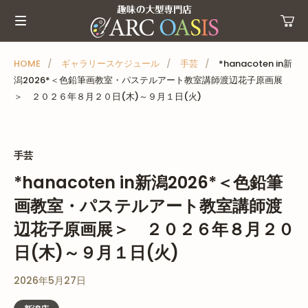
メ
ニ
ュ
ー
HOME
ギャラリースケジュール
手芸
*hanacoten in新
潟2026*＜色鉛筆画教室・パステルアート教室講師渡辺花子原画展
を
＞ ２０２６年８月２０日(木)～９月１日(火)
ス
キ
ッ
手芸
プ
*hanacoten in新潟2026*＜色鉛筆
画教室・パステルアート教室講師渡
辺花子原画展＞ ２０２６年８月２０
日(木)～９月１日(火)
2026年5月27日