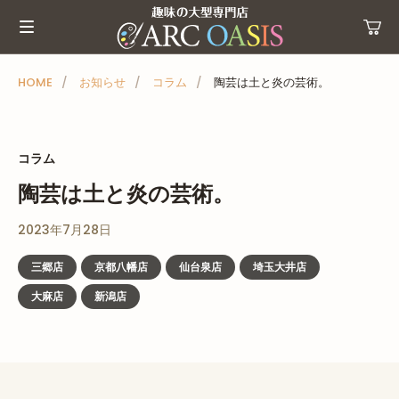
メ
ニ
ュ
ー
HOME
お知らせ
コラム
陶芸は土と炎の芸術。
を
ス
キ
コラム
ッ
陶芸は土と炎の芸術。
プ
2023年7月28日
三郷店
京都八幡店
仙台泉店
埼玉大井店
大麻店
新潟店