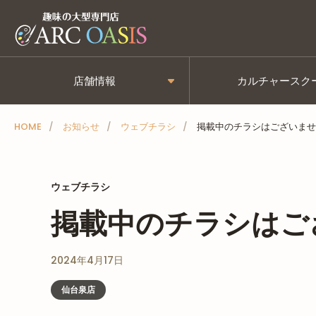
メ
ニ
ュ
ー
店舗情報
カルチャースク
を
ス
HOME
お知らせ
ウェブチラシ
掲載中のチラシはございませ
キ
ッ
プ
ウェブチラシ
掲載中のチラシはご
2024年4月17日
仙台泉店