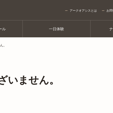
アークオアシスとは
お問
ール
一日体験
ん。
ざいません。