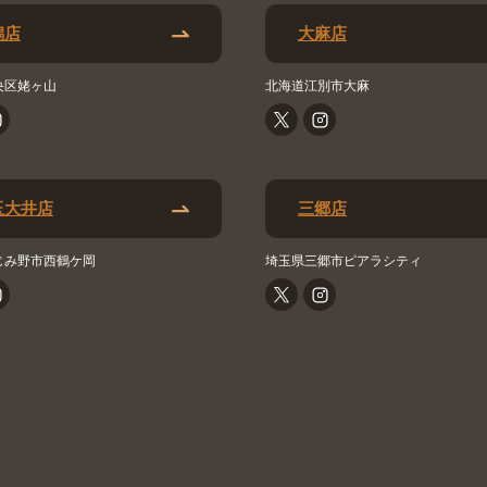
潟店
大麻店
央区姥ヶ山
北海道江別市大麻
玉大井店
三郷店
じみ野市西鶴ケ岡
埼玉県三郷市ピアラシティ