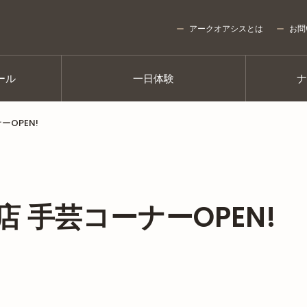
アークオアシスとは
お問
ール
一日体験
OPEN!
 手芸コーナーOPEN!