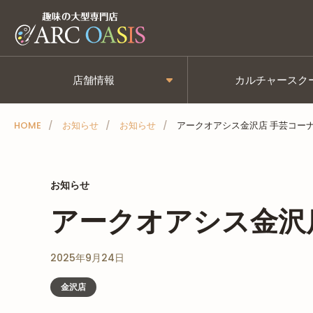
メ
ニ
ュ
ー
店舗情報
カルチャースク
を
ス
HOME
お知らせ
お知らせ
アークオアシス金沢店 手芸コーナー
キ
ッ
プ
お知らせ
アークオアシス金沢店
2025年9月24日
金沢店