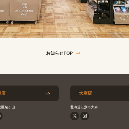
お知らせTOP
潟店
大麻店
央区姥ヶ山
北海道江別市大麻