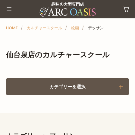
メ
ニ
ュ
ー
HOME
カルチャースクール
絵画
デッサン
を
ス
キ
仙台泉店のカルチャースクール
ッ
プ
カテゴリーを選択