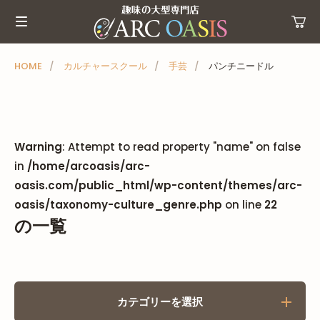
メ
ニ
ュ
ー
HOME
カルチャースクール
手芸
パンチニードル
を
ス
キ
ッ
Warning
: Attempt to read property "name" on false
プ
in
/home/arcoasis/arc-
oasis.com/public_html/wp-content/themes/arc-
oasis/taxonomy-culture_genre.php
on line
22
の一覧
カテゴリーを選択