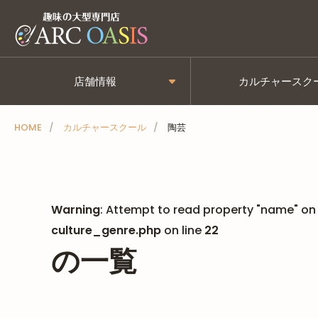
メ
ニ
ュ
ー
店舗情報
カルチャースク
を
ス
HOME
カルチャースクール
陶芸
キ
ッ
プ
Warning
: Attempt to read property "name" on 
culture_genre.php
on line
22
の一覧