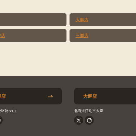
大麻店
井店
三郷店
潟店
大麻店
央区姥ヶ山
北海道江別市大麻