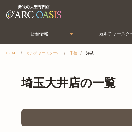
メ
ニ
ュ
ー
店舗情報
カルチャースク
を
ス
HOME
カルチャースクール
手芸
洋裁
キ
ッ
プ
埼玉大井店の一覧