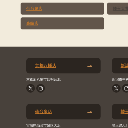
仙台泉店
埼玉大
高崎店
京都八幡店
新
京都府八幡市欽明台北
新潟市中
仙台泉店
埼
宮城県仙台市泉区大沢
埼玉県ふ