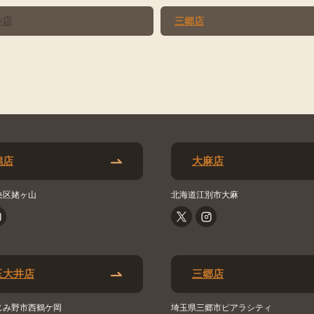
井店
三郷店
潟店
大麻店
央区姥ヶ山
北海道江別市大麻
玉大井店
三郷店
じみ野市西鶴ケ岡
埼玉県三郷市ピアラシティ