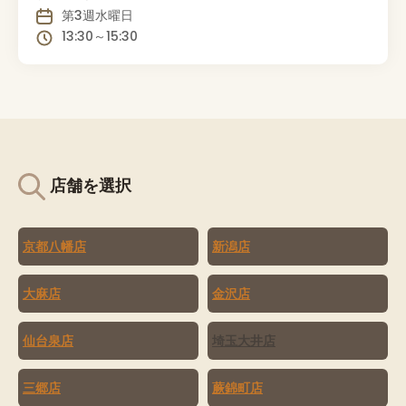
第3週水曜日
13:30～15:30
店舗を選択
京都八幡店
新潟店
大麻店
金沢店
仙台泉店
埼玉大井店
三郷店
蕨錦町店