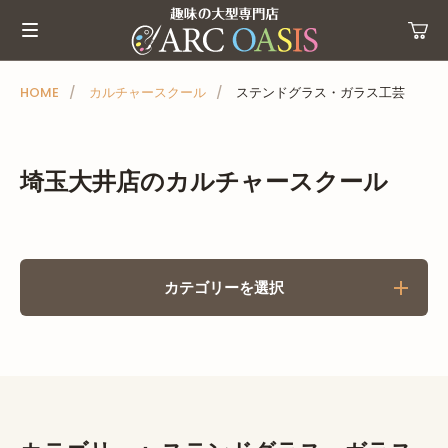
メ
ニ
ュ
ー
HOME
カルチャースクール
ステンドグラス・ガラス工芸
を
ス
キ
埼玉大井店のカルチャースクール
ッ
プ
カテゴリーを選択