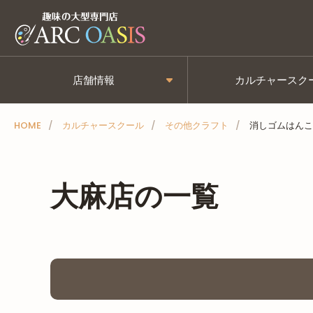
メ
ニ
ュ
ー
店舗情報
カルチャースク
を
ス
HOME
カルチャースクール
その他クラフト
消しゴムはんこ
キ
ッ
プ
大麻店の一覧