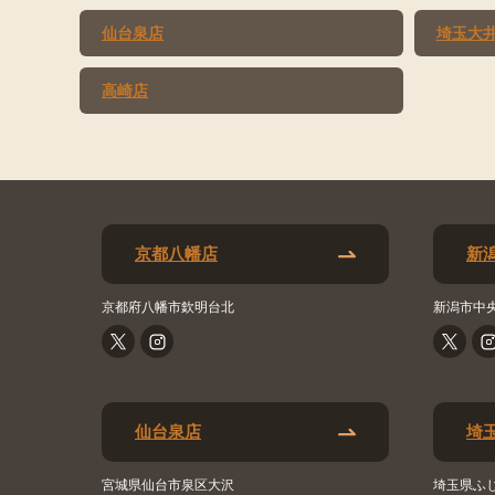
仙台泉店
埼玉大
高崎店
京都八幡店
新
京都府八幡市欽明台北
新潟市中
仙台泉店
埼
宮城県仙台市泉区大沢
埼玉県ふ