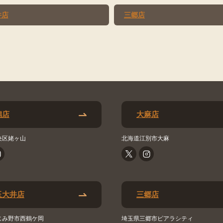
井店
三郷店
潟店
大麻店
央区姥ヶ山
北海道江別市大麻
玉大井店
三郷店
じみ野市西鶴ケ岡
埼玉県三郷市ピアラシティ