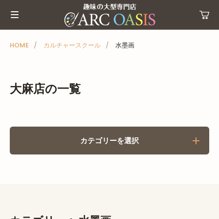
メ
ニ
ュ
ー
HOME
カルチャースクール
水墨画
を
ス
キ
大麻店の一覧
ッ
プ
カテゴリーを選択