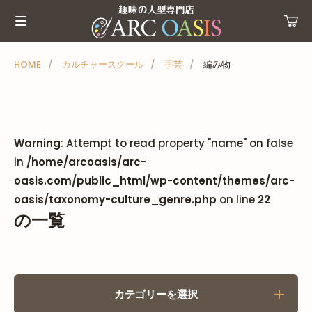
メ
ニ
ュ
ー
HOME
カルチャースクール
手芸
編み物
を
ス
キ
ッ
Warning
: Attempt to read property "name" on false
プ
in
/home/arcoasis/arc-
oasis.com/public_html/wp-content/themes/arc-
oasis/taxonomy-culture_genre.php
on line
22
の一覧
カテゴリーを選択