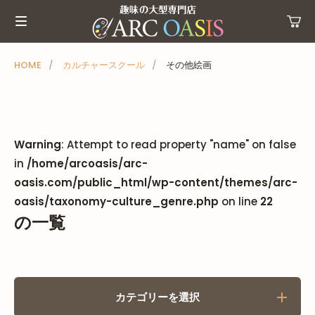
メ
ニ
ュ
ー
HOME
カルチャースクール
その他絵画
を
ス
キ
ッ
Warning
: Attempt to read property "name" on false
プ
in
/home/arcoasis/arc-
oasis.com/public_html/wp-content/themes/arc-
oasis/taxonomy-culture_genre.php
on line
22
の一覧
カテゴリーを選択