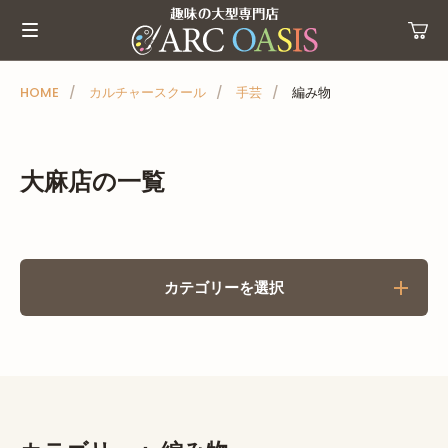
メ
ニ
ュ
ー
HOME
カルチャースクール
手芸
編み物
を
ス
キ
大麻店の一覧
ッ
プ
カテゴリーを選択