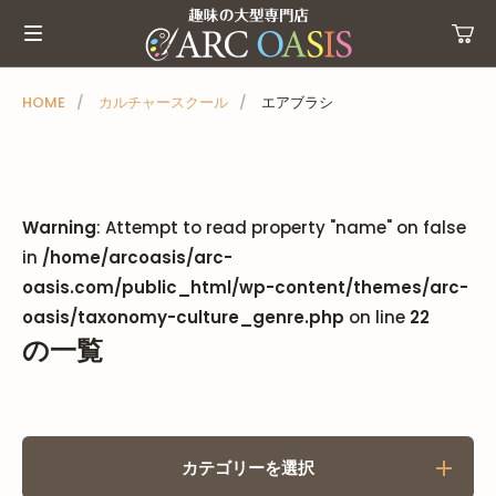
メ
ニ
ュ
ー
HOME
カルチャースクール
エアブラシ
を
ス
キ
ッ
Warning
: Attempt to read property "name" on false
プ
in
/home/arcoasis/arc-
oasis.com/public_html/wp-content/themes/arc-
oasis/taxonomy-culture_genre.php
on line
22
の一覧
カテゴリーを選択