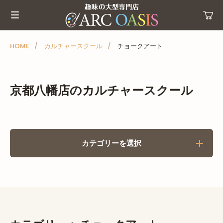
メ
ニ
ュ
ー
HOME
カルチャースクール
チョークアート
を
ス
キ
京都八幡店のカルチャースクール
ッ
プ
カテゴリーを選択