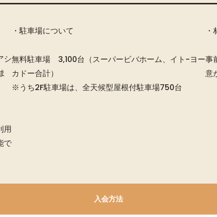
・駐車場について
・
アシ
無料駐車場 3,100台（スーパービバホーム、イト-ヨー
事
ま
カドー合計）
意
※うち2F駐車場は、全天候型屋根付駐車場750台
利用
能で
入会方法