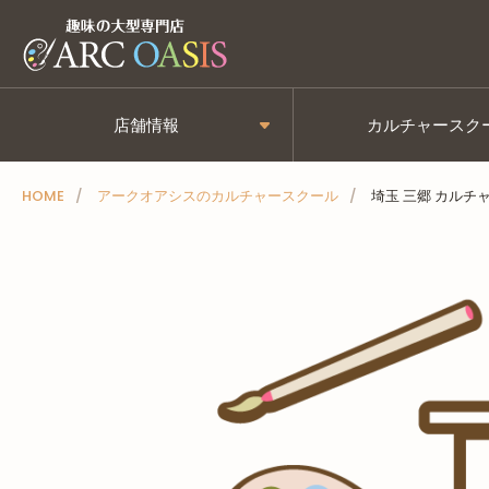
メ
ニ
ュ
ー
店舗情報
カルチャースク
を
ス
HOME
アークオアシスのカルチャースクール
埼玉 三郷 カルチ
キ
ッ
プ