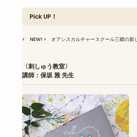
Pick UP！
< NEW! > オアシスカルチャースクール三郷の
〈刺しゅう教室〉
講師：保坂 雅 先生