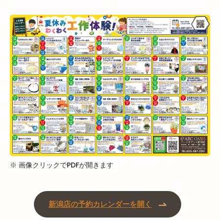
※ 画像クリックでPDFが開きます
新潟店の予約カレンダーを開く