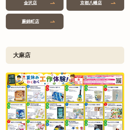
金沢店
京都八幡店
蕨錦町店
大麻店