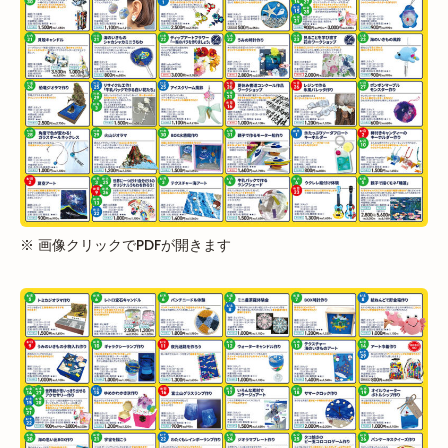
※ 画像クリックでPDFが開きます