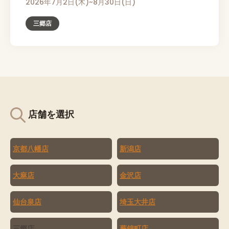
2026年7月2日(木)~8月30日(日)
三郷店
店舗を選択
京都八幡店
新潟店
大麻店
金沢店
仙台泉店
埼玉大井店
三郷店
蕨錦町店