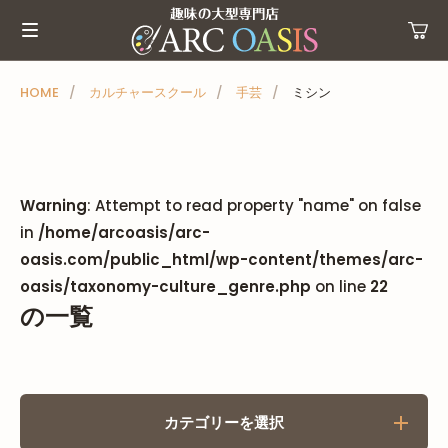
メ
ニ
ュ
ー
HOME
カルチャースクール
手芸
ミシン
を
ス
キ
ッ
Warning
: Attempt to read property "name" on false
プ
in
/home/arcoasis/arc-
oasis.com/public_html/wp-content/themes/arc-
oasis/taxonomy-culture_genre.php
on line
22
の一覧
カテゴリーを選択