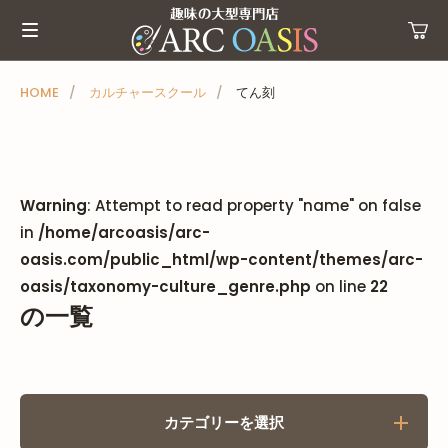
メ
ニ
ュ
ー
HOME
カルチャースクール
てん刻
を
ス
キ
ッ
Warning
: Attempt to read property "name" on false
プ
in
/home/arcoasis/arc-
oasis.com/public_html/wp-content/themes/arc-
oasis/taxonomy-culture_genre.php
on line
22
の一覧
カテゴリーを選択