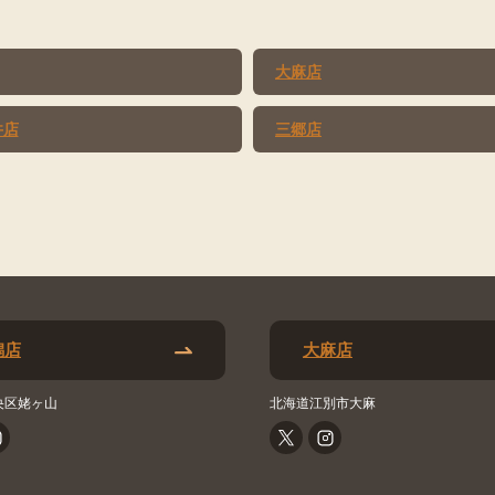
大麻店
井店
三郷店
潟店
大麻店
央区姥ヶ山
北海道江別市大麻