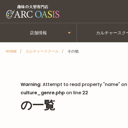
メ
ニ
ュ
ー
店舗情報
カルチャースク
を
ス
HOME
カルチャースクール
その他
キ
ッ
プ
Warning
: Attempt to read property "name" on 
culture_genre.php
on line
22
の一覧