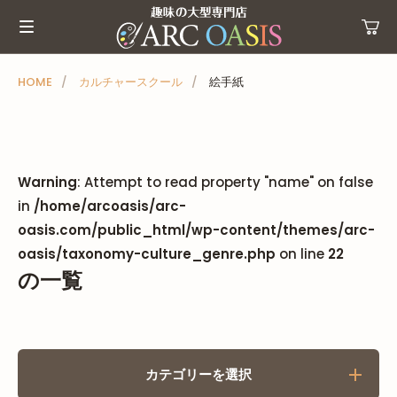
メ
ニ
ュ
ー
HOME
カルチャースクール
絵手紙
を
ス
キ
ッ
Warning
: Attempt to read property "name" on false
プ
in
/home/arcoasis/arc-
oasis.com/public_html/wp-content/themes/arc-
oasis/taxonomy-culture_genre.php
on line
22
の一覧
カテゴリーを選択