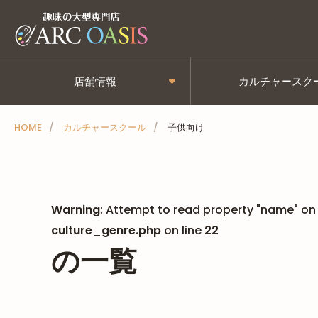
メ
ニ
ュ
ー
店舗情報
カルチャースク
を
ス
HOME
カルチャースクール
子供向け
キ
ッ
プ
Warning
: Attempt to read property "name" on 
culture_genre.php
on line
22
の一覧