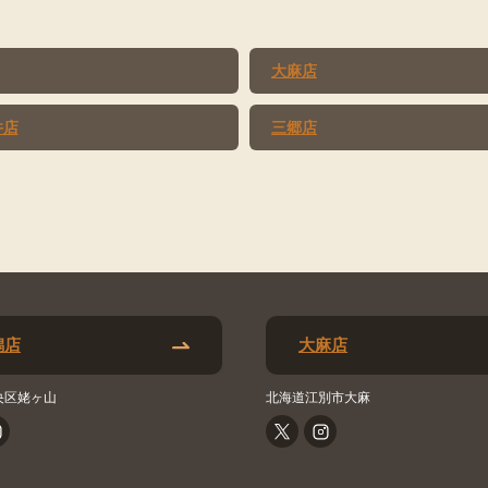
大麻店
井店
三郷店
潟店
大麻店
央区姥ヶ山
北海道江別市大麻