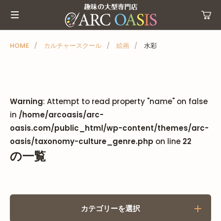
メ
ニ
ュ
ー
HOME
カルチャースクール
絵画
水彩
を
ス
キ
ッ
Warning
: Attempt to read property "name" on false
プ
in
/home/arcoasis/arc-
oasis.com/public_html/wp-content/themes/arc-
oasis/taxonomy-culture_genre.php
on line
22
の一覧
カテゴリーを選択