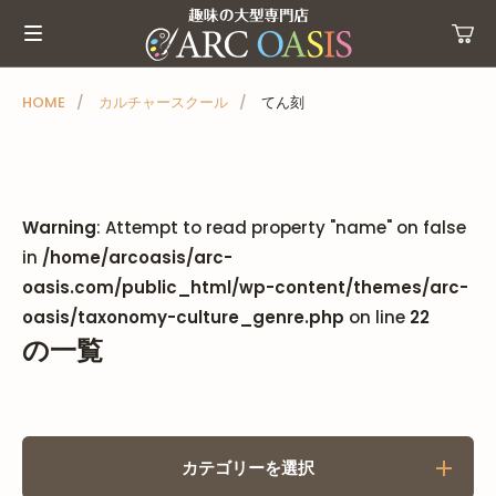
メ
ニ
ュ
ー
HOME
カルチャースクール
てん刻
を
ス
キ
ッ
Warning
: Attempt to read property "name" on false
プ
in
/home/arcoasis/arc-
oasis.com/public_html/wp-content/themes/arc-
oasis/taxonomy-culture_genre.php
on line
22
の一覧
カテゴリーを選択